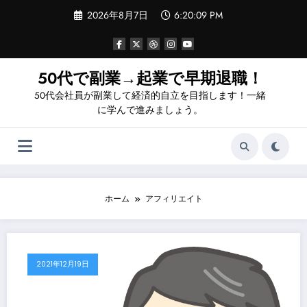
コ
2026年8月7日
6:20:09 PM
ン
テ
ン
ツ
へ
50代で副業→起業で早期退職！
ス
50代会社員が副業して経済的自立を目指します！一緒
キ
ッ
に学んで進みましょう。
プ
ホーム
アフィリエイト
2021年12月19日